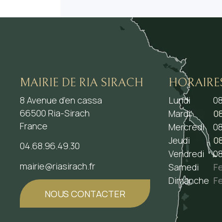
MAIRIE DE RIA SIRACH
HORAIRE
8 Avenue d’en cassa
Lundi
08
66500 Ria-Sirach
Mardi
08
France
Mercredi
08
Jeudi
08
04.68.96.49.30
Vendredi
08
mairie@riasirach.fr
Samedi
F
Dimanche
F
NOUS CONTACTER