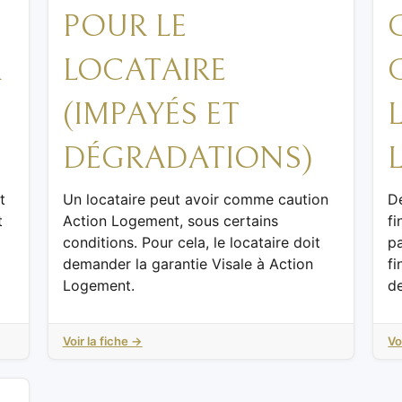
POUR LE
R
LOCATAIRE
(IMPAYÉS ET
DÉGRADATIONS)
t
Un locataire peut avoir comme caution
De
t
Action Logement, sous certains
fi
conditions. Pour cela, le locataire doit
p
demander la garantie Visale à Action
fi
Logement.
de
Voir la fiche →
Vo