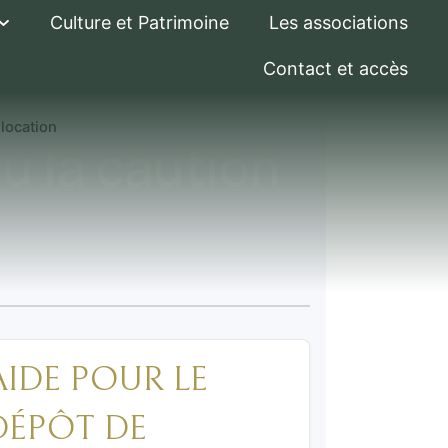
Culture et Patrimoine
Les associations
Contact et accès
 location
u la caution
AIDE POUR LE
DÉPÔT DE