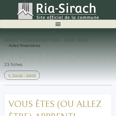
Accueil
Fiches Service-Public
Social - Santé
Aides financières
Aides financières
23 fiches
← Social - Santé
VOUS ÊTES (OU ALLEZ