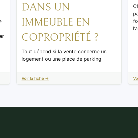
DANS UN
C
pa
IMMEUBLE EN
fo
e
l’
COPROPRIÉTÉ ?
er
Tout dépend si la vente concerne un
logement ou une place de parking.
Voir la fiche →
Vo