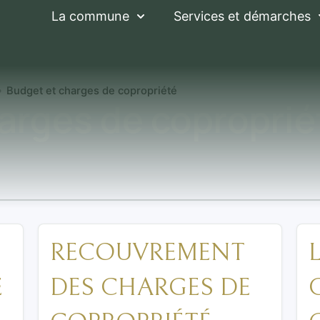
La commune
Services et démarches
Budget et charges de copropriété
arges de coproprié
RECOUVREMENT
E
DES CHARGES DE