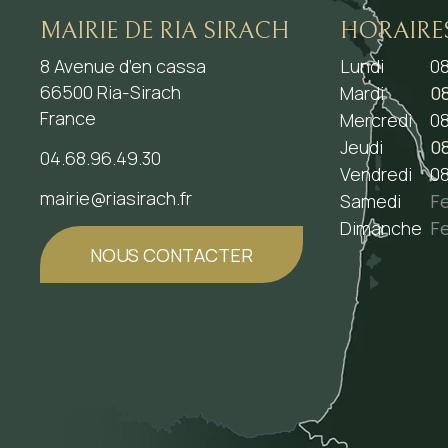
MAIRIE DE RIA SIRACH
HORAIRE
8 Avenue d’en cassa
Lundi
08
66500 Ria-Sirach
Mardi
08
France
Mercredi
08
Jeudi
08
04.68.96.49.30
Vendredi
08
mairie@riasirach.fr
Samedi
F
Dimanche
F
NOUS CONTACTER