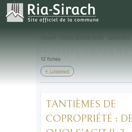
Accueil
Fiches Service-Public
Logement
Budget et ch
12 fiches
← Logement
TANTIÈMES DE
COPROPRIÉTÉ : D