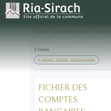
Accueil
Fiches Service-Public
Argent - I
Fichiers ban
5 fiches
← Argent - Impôts - Consommation
FICHIER DES
COMPTES