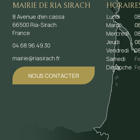
MAIRIE DE RIA SIRACH
HORAIRE
8 Avenue d’en cassa
Lundi
08
66500 Ria-Sirach
Mardi
08
France
Mercredi
08
Jeudi
08
04.68.96.49.30
Vendredi
08
mairie@riasirach.fr
Samedi
F
Dimanche
F
NOUS CONTACTER