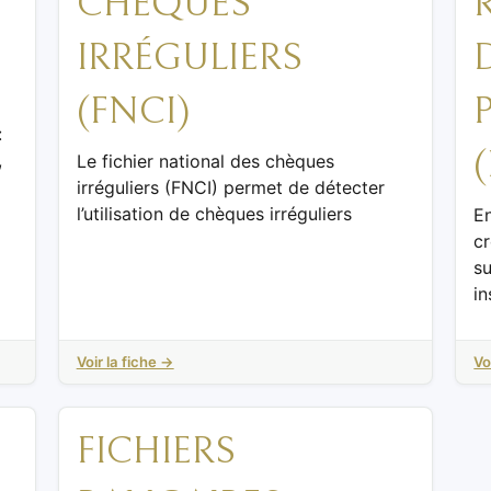
CHÈQUES
IRRÉGULIERS
(FNCI)
:
,
Le fichier national des chèques
irréguliers (FNCI) permet de détecter
l’utilisation de chèques irréguliers
E
cr
s
in
Voir la fiche →
Vo
FICHIERS