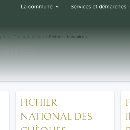
La commune
Services et démarches
mpôts - Consommation
Fichiers bancaires
caires
FICHIER
NATIONAL DES