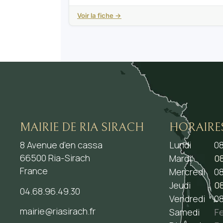
Voir la fiche →
MAIRIE DE RIA SIRACH
HORAIRE
8 Avenue d’en cassa
Lundi
08
66500 Ria-Sirach
Mardi
08
France
Mercredi
08
Jeudi
08
04.68.96.49.30
Vendredi
08
mairie@riasirach.fr
Samedi
F