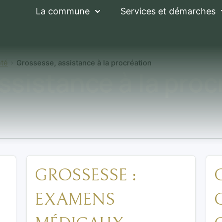
La commune
Services et démarches
nté
Grossesse, assistance à la procréation
ssistance à la proc
GROSSESSE :
EXAMENS