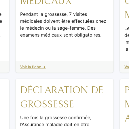
MÉDICAUX
e
Pendant la grossesse, 7 visites
e
médicales doivent être effectuées chez
le médecin ou la sage-femme. Des
L
.
examens médicaux sont obligatoires.
de
in
la
Voir la fiche →
Vo
DÉCLARATION DE
GROSSESSE
Une fois la grossesse confirmée,
s
l’Assurance maladie doit en être