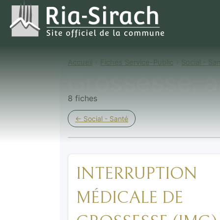
Accueil
Fiches Service-Public
Social - Sa
Grossesse, a
8 fiches
← Social - Santé
INTERRUPTION
MÉDICALE DE