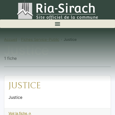
Accueil
Fiches Service-Public
Justice
Justice
1 fiche
JUSTICE
Justice
Voir la fiche →