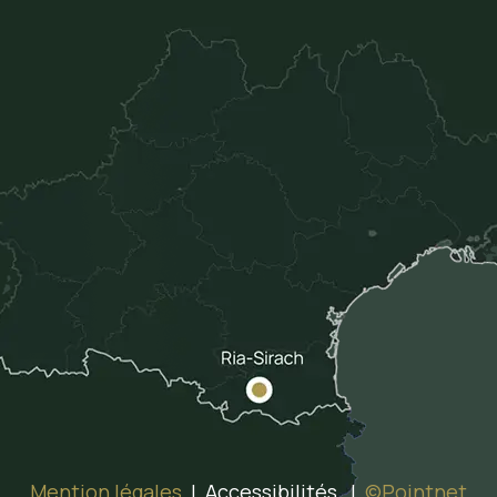
Mention légales
| Accessibilités |
©Pointnet