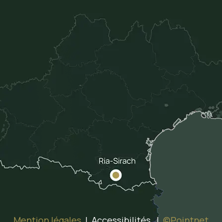
Mention légales
| Accessibilités |
©Pointnet