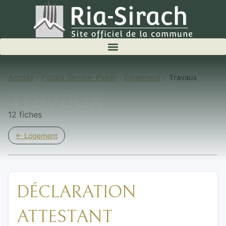
Accueil
Fiches Service-Public
Logement
Travaux
Travaux
12 fiches
← Logement
DÉCLARATION
ATTESTANT