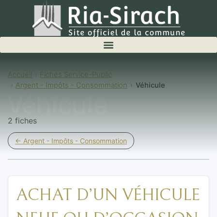
Accueil
Fiches Service-Public
Argent - Impôts - Consommation
Véhicule
Véhicule
2 fiches
← Argent - Impôts - Consommation
ACHAT D’UN VÉHICULE