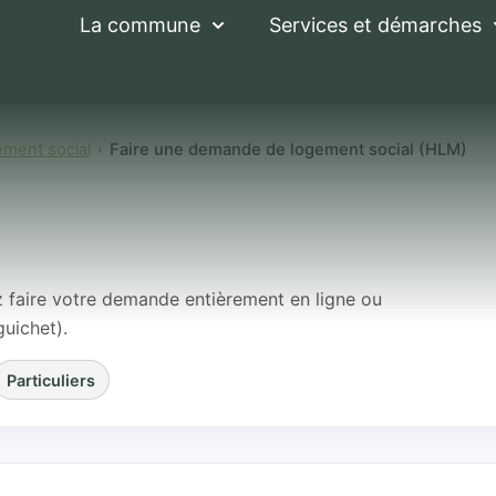
La commune
Services et démarches
ement social
Faire une demande de logement social (HLM)
ande de logement 
z faire votre demande entièrement en ligne ou
guichet).
Particuliers