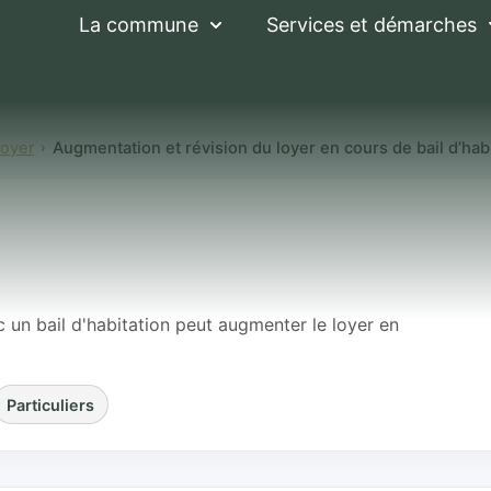
La commune
Services et démarches
 loyer
Augmentation et révision du loyer en cours de bail d’hab
et révision du loye
ion
 un bail d'habitation peut augmenter le loyer en
Particuliers