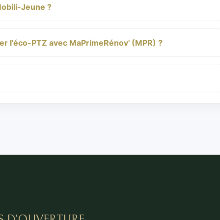
Mobili-Jeune ?
ler l'éco-PTZ avec MaPrimeRénov' (MPR) ?
S D’OUVERTURE