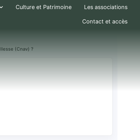
Culture et Patrimoine
Les associations
Contact et accès
illesse (Cnav) ?
des à
 par la Caisse
 (Cnav) ?