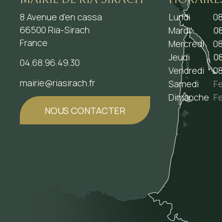
8 Avenue d’en cassa
Lundi
08
66500 Ria-Sirach
Mardi
08
France
Mercredi
08
Jeudi
08
04.68.96.49.30
Vendredi
08
mairie@riasirach.fr
Samedi
F
Dimanche
F
NOUS CONTACTER