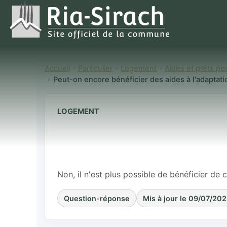
Accueil
Particulier
Logement
Aides et prêts pou
Peut-on encore bénéficier des aides à l'adaptati
LOGEMENT
Peut-on encor
l'adaptation 
nationale d'as
Non, il n'est plus possible de bénéficier de 
Question-réponse
Mis à jour le 09/07/20