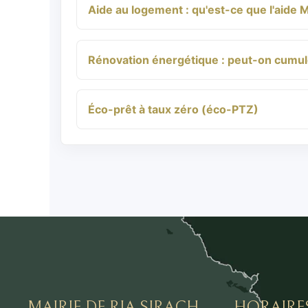
Aide au logement : qu'est-ce que l'aide 
Rénovation énergétique : peut-on cumu
Éco-prêt à taux zéro (éco-PTZ)
MAIRIE DE RIA SIRACH
HORAIRE