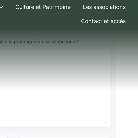
Culture et Patrimoine
Les associations
Contact et accès
st-elle prolongée en cas d'absence ?
re est-elle