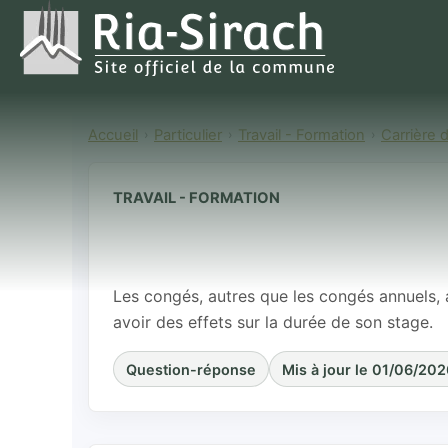
Accueil
Particulier
Travail - Formation
Carrière 
TRAVAIL - FORMATION
La durée du s
prolongée en 
Les congés, autres que les congés annuels, 
avoir des effets sur la durée de son stage.
Question-réponse
Mis à jour le 01/06/202