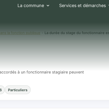
La commune
Services et démarches
dans la fonction publique
La durée du stage du fonctionnaire e
tage du fonctionnai
cas d'absence ?
accordés à un fonctionnaire stagiaire peuvent
6
Particuliers