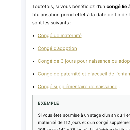
Toutefois, si vous bénéficiez d’un
congé lié à
titularisation prend effet à la date de fin d
sont les suivants :
Congé de maternité
Congé d’adoption
Congé de 3 jours pour naissance ou adop
Congé de paternité et d'accueil de l'enfan
Congé supplémentaire de naissance
.
EXEMPLE
Si vous êtes soumise à un stage d’un an du 1 er
maternité de 112 jours et d’un congé supplémen
106 jours (142 - 36 jours). La décision de titula