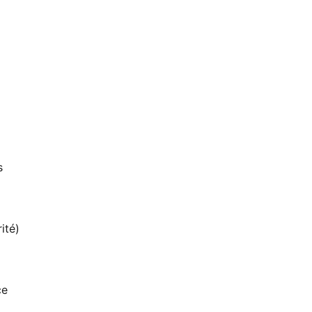
s
ité)
ce