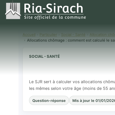
Accueil
Particulier
Social - Santé
Allocation chô
Allocations chômage : comment est calculé le sal
SOCIAL - SANTÉ
Allocations c
salaire journa
Le SJR sert à calculer vos allocations chôm
les mêmes selon votre âge (moins de 55 ans
Question-réponse
Mis à jour le 01/01/202