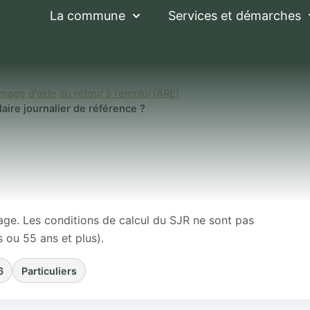
La commune
Services et démarches
mage d'aide au retour à l'emploi (ARE)
aire journalier de référence ?
hômage : comment e
lier de référence ?
age. Les conditions de calcul du SJR ne sont pas
 ou 55 ans et plus).
6
Particuliers