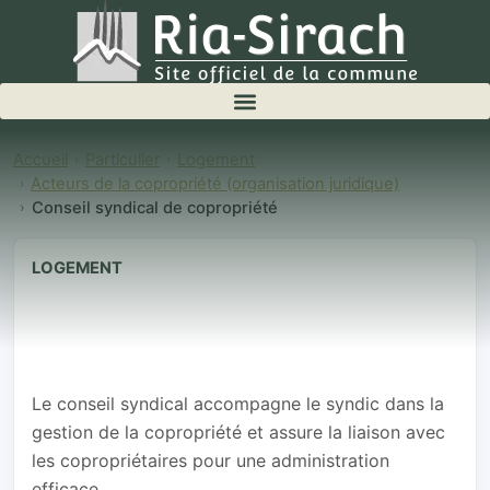
Accueil
Particulier
Logement
Acteurs de la copropriété (organisation juridique)
Conseil syndical de copropriété
LOGEMENT
Conseil
syndical de
copropriété
Le conseil syndical accompagne le syndic dans la
gestion de la copropriété et assure la liaison avec
les copropriétaires pour une administration
efficace.