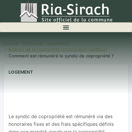
Accueil
Particulier
Logement
Acteurs de la copropriété (organisation juridique)
Comment est rémunéré le syndic de copropriété ?
LOGEMENT
Comment est
rémunéré le
syndic de
copropriété ?
Le syndic de copropriété est rémunéré via des
honoraires fixes et des frais spécifiques définis
dans son mandat, payés par la copropriété.