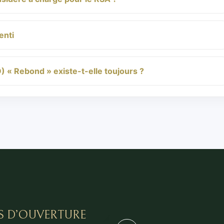
enti
D) « Rebond » existe-t-elle toujours ?
S D’OUVERTURE