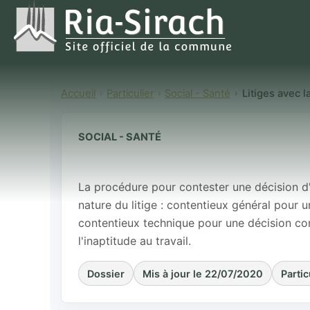
Accueil
Particulier
Social - Santé
Litiges avec l
SOCIAL - SANTÉ
Litiges avec l
La procédure pour contester une décision d'
nature du litige : contentieux général pour u
contentieux technique pour une décision con
l'inaptitude au travail.
Dossier
Mis à jour le 22/07/2020
Partic