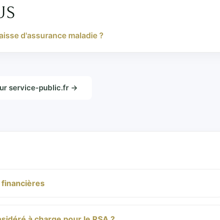
US
aisse d'assurance maladie ?
sur service-public.fr →
 financières
nsidéré à charge pour le RSA ?