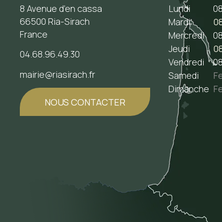
8 Avenue d’en cassa
Lundi
08
66500 Ria-Sirach
Mardi
08
France
Mercredi
08
Jeudi
08
04.68.96.49.30
Vendredi
08
mairie@riasirach.fr
Samedi
F
Dimanche
F
NOUS CONTACTER