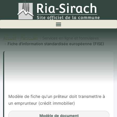
Accueil
Particulier
Services en ligne et formulaires
Fiche d'information standardisée européenne (FISE)
Fiche
d'information
standardisée
européenne
(FISE)
Modèle de fiche qu'un prêteur doit transmettre à
un emprunteur (crédit immobilier)
Modèle de document