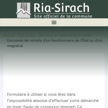
Accueil
Particulier
Services en ligne et formulaires
Demande de retraite d'un fonctionnaire de l'État ou d'un
magistrat
Demande de
retraite d'un
fonctionnaire
de l'État ou d'un
magistrat
Formulaire à utiliser si vous êtes dans
l'impossibilité absolue d'effectuer votre démarche
en ligne (faute de connexion internet) Ce