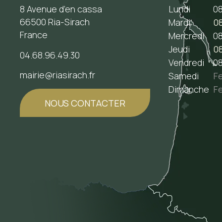
8 Avenue d’en cassa
Lundi
08
66500 Ria-Sirach
Mardi
08
France
Mercredi
08
Jeudi
08
04.68.96.49.30
Vendredi
08
mairie@riasirach.fr
Samedi
F
Dimanche
F
NOUS CONTACTER