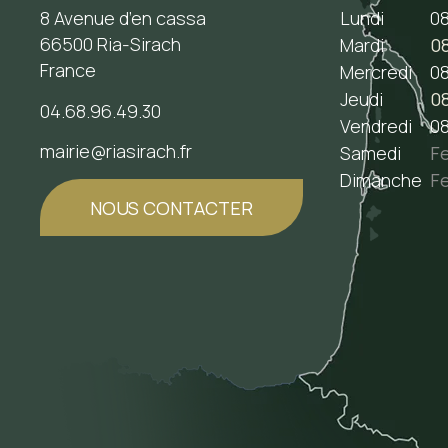
8 Avenue d’en cassa
Lundi
08
66500 Ria-Sirach
Mardi
08
France
Mercredi
08
Jeudi
08
04.68.96.49.30
Vendredi
08
mairie@riasirach.fr
Samedi
F
Dimanche
F
NOUS CONTACTER