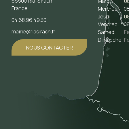
66500 Ria-Sirach
Mardi
08
France
Mercredi
08
Jeudi
08
04.68.96.49.30
Vendredi
08
mairie@riasirach.fr
Samedi
F
Dimanche
F
NOUS CONTACTER