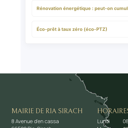
Rénovation énergétique : peut-on cumu
Éco-prêt à taux zéro (éco-PTZ)
MAIRIE DE RIA SIRACH
HORAIRE
8 Avenue d’en cassa
Lundi
08