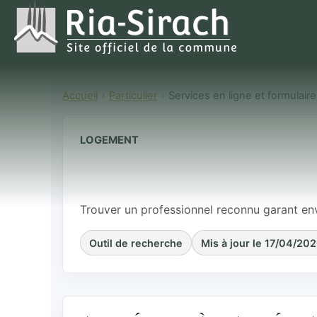
Accueil
Particulier
Services en ligne et formulair
LOGEMENT
Trouver un pr
environnemen
Trouver un professionnel reconnu garant en
Outil de recherche
Mis à jour le 17/04/20