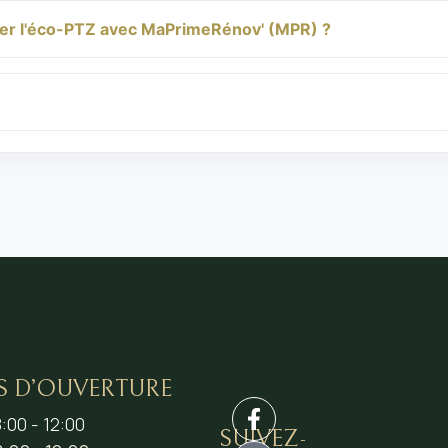
ler l'éco-PTZ avec MaPrimeRénov' (MPR) ?
S D’OUVERTURE
:00 - 12:00
SUIVEZ-