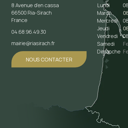
8 Avenue d’en cassa
Lundi
08
66500 Ria-Sirach
Mardi
08
France
Mercredi
08
Jeudi
08
04.68.96.49.30
Vendredi
08
mairie@riasirach.fr
Samedi
F
Dimanche
F
NOUS CONTACTER