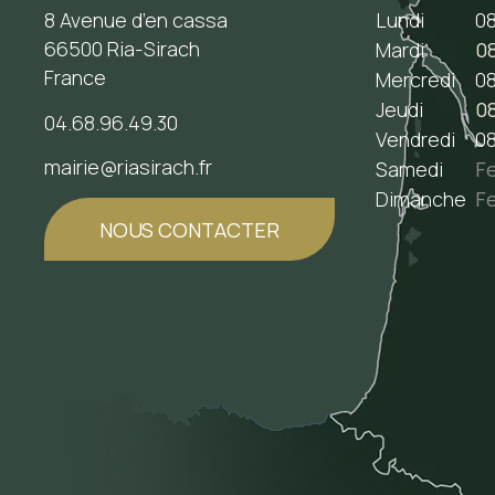
8 Avenue d’en cassa
Lundi
08
66500 Ria-Sirach
Mardi
08
France
Mercredi
08
Jeudi
08
04.68.96.49.30
Vendredi
08
mairie@riasirach.fr
Samedi
F
Dimanche
F
NOUS CONTACTER