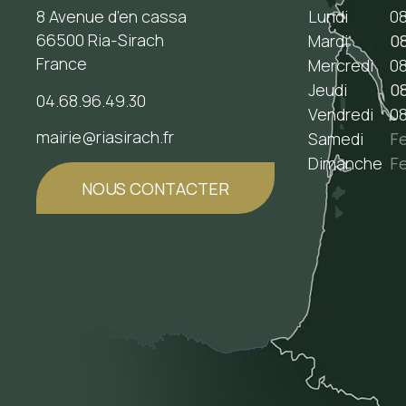
8 Avenue d’en cassa
Lundi
08
66500 Ria-Sirach
Mardi
08
France
Mercredi
08
Jeudi
08
04.68.96.49.30
Vendredi
08
mairie@riasirach.fr
Samedi
F
Dimanche
F
NOUS CONTACTER