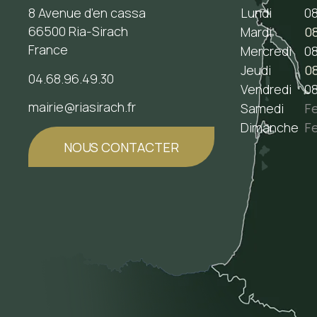
8 Avenue d’en cassa
Lundi
08
66500 Ria-Sirach
Mardi
08
France
Mercredi
08
Jeudi
08
04.68.96.49.30
Vendredi
08
mairie@riasirach.fr
Samedi
F
Dimanche
F
NOUS CONTACTER