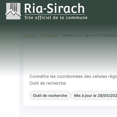
Accueil
Particulier
Services en ligne et formulair
Connaître les
régionales d
l’apprentissa
Connaître les coordonnées des cellules rég
Outil de recherche
Outil de recherche
Mis à jour le 28/05/20