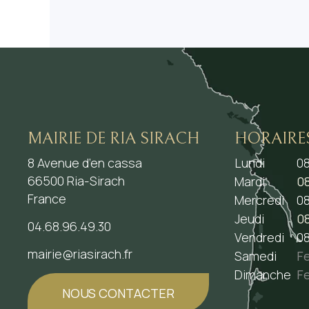
MAIRIE DE RIA SIRACH
HORAIRE
8 Avenue d’en cassa
Lundi
08
66500 Ria-Sirach
Mardi
08
France
Mercredi
08
Jeudi
08
04.68.96.49.30
Vendredi
08
mairie@riasirach.fr
Samedi
F
Dimanche
F
NOUS CONTACTER