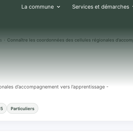
La commune
Services et démarches
es
Connaître les coordonnées des cellules régionales d’acco
 coordonnées des c
’accompagnement v
ge
ionales d’accompagnement vers l’apprentissage -
25
Particuliers