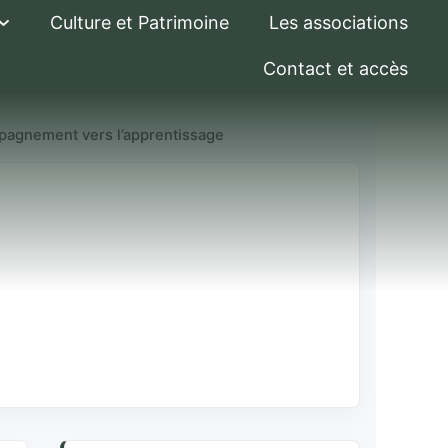
Culture et Patrimoine
Les associations
Contact et accès
mpagnement vers l’apprentissage
ellules
ers