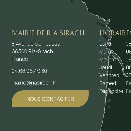
MAIRIE DE RIA SIRACH
HORAIRE
8 Avenue d’en cassa
Lundi
08
66500 Ria-Sirach
Mardi
08
France
Mercredi
08
Jeudi
08
04.68.96.49.30
Vendredi
08
mairie@riasirach.fr
Samedi
F
Dimanche
F
NOUS CONTACTER