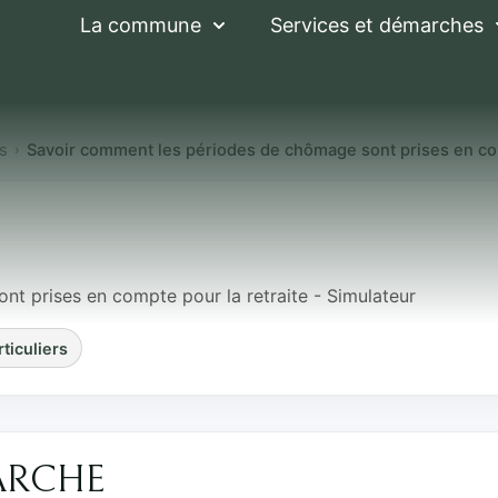
La commune
Services et démarches
es
Savoir comment les périodes de chômage sont prises en com
nt les périodes de
te pour la retraite
t prises en compte pour la retraite - Simulateur
rticuliers
ARCHE