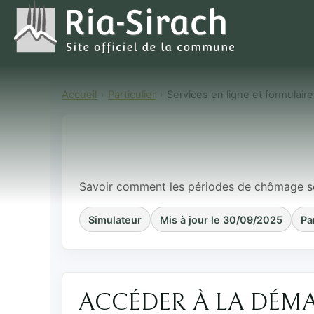
Accueil
Particulier
Services en ligne et formulair
Savoir comme
prises en comp
Savoir comment les périodes de chômage son
Simulateur
Mis à jour le 30/09/2025
Pa
ACCÉDER À LA DÉM