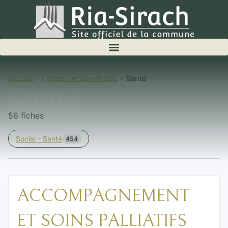
Accueil
Fiches Service-Public
Santé
Santé
56 fiches
Social - Santé
454
ACCOMPAGNEMENT
ET SOINS PALLIATIFS