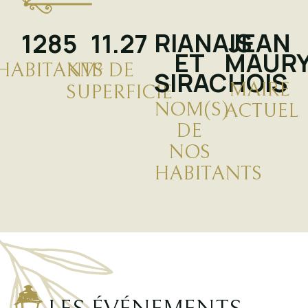
RIANAIS
JEAN
1324
12.82
ET
MAUR
HABITANTS
KM² DE
SIRACHOIS
MAIRE
SUPERFICIE
NOM(S)
ACTUEL
DE
NOS
HABITANTS