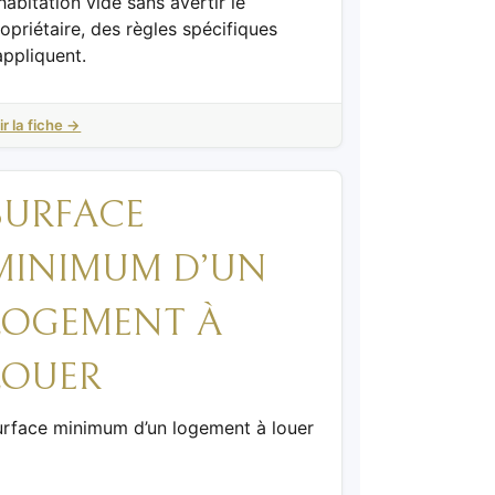
habitation vide sans avertir le
opriétaire, des règles spécifiques
appliquent.
ir la fiche →
SURFACE
MINIMUM D’UN
LOGEMENT À
LOUER
urface minimum d’un logement à louer