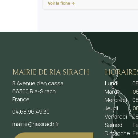
Voir la fiche →
MAIRIE DE RIA SIRACH
HORAIRE
8 Avenue d’en cassa
Lundi
08
66500 Ria-Sirach
Mardi
08
France
Mercredi
08
Jeudi
08
04.68.96.49.30
Vendredi
08
mairie@riasirach.fr
Samedi
F
Dimanche
F