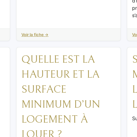
d’
pr
s’
Voir la fiche →
Vo
QUELLE EST LA
HAUTEUR ET LA
SURFACE
MINIMUM D’UN
LOGEMENT À
S
LOUER ?