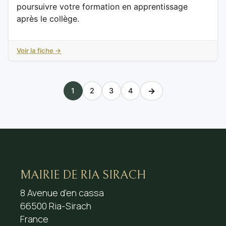
poursuivre votre formation en apprentissage
après le collège.
Voir la fiche →
→
1
2
3
4
MAIRIE DE RIA SIRACH
8 Avenue d’en cassa
66500 Ria-Sirach
France