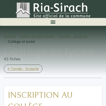
Accueil
Fiches Service-Public
Famille - Scolarité
Collège et lycée
Collège et lycée
43 fiches
← Famille - Scolarité
INSCRIPTION AU