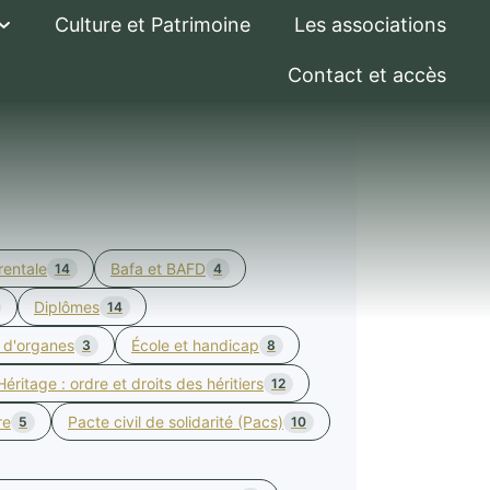
Culture et Patrimoine
Les associations
Contact et accès
rentale
Bafa et BAFD
14
4
Diplômes
14
 d'organes
École et handicap
3
8
Héritage : ordre et droits des héritiers
12
re
Pacte civil de solidarité (Pacs)
5
10