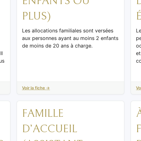
ENFANTS OU
PLUS)
Les allocations familiales sont versées
L
aux personnes ayant au moins 2 enfants
pe
de moins de 20 ans à charge.
oc
Il
e
us
co
Voir la fiche →
Vo
FAMILLE
D’ACCUEIL