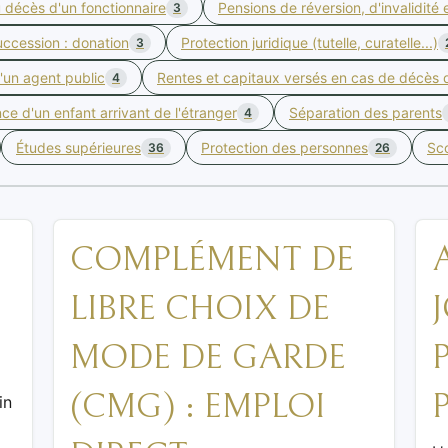
u décès d'un fonctionnaire
Pensions de réversion, d'invalidité 
3
uccession : donation
Protection juridique (tutelle, curatelle...)
3
'un agent public
Rentes et capitaux versés en cas de décès d
4
nce d'un enfant arrivant de l'étranger
Séparation des parents
4
Études supérieures
Protection des personnes
Sco
36
26
COMPLÉMENT DE
LIBRE CHOIX DE
MODE DE GARDE
(CMG) : EMPLOI
in