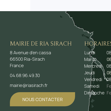
MAIRIE DE RIA SIRACH
HORAIRE
8 Avenue d’en cassa
Lundi
08
66500 Ria-Sirach
Mardi
08
France
Mercredi
08
Jeudi
08
04.68.96.49.30
Vendredi
08
mairie@riasirach.fr
Samedi
F
Dimanche
F
NOUS CONTACTER