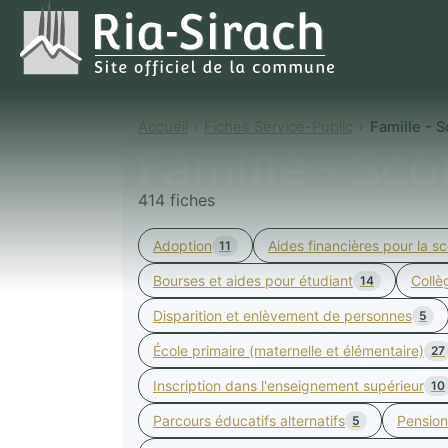
Accueil
Fiches Service-Public
Famille - S
Famille - Sco
414 fiches
Adoption
Aides financières pour la sc
11
Bourses et aides pour étudiant
Collè
14
Disparition et enlèvement de personnes
5
École primaire (maternelle et élémentaire)
27
Inscription dans l'enseignement supérieur
10
Parcours éducatifs alternatifs
Pension
5