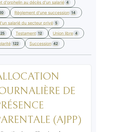
et d'orphelin au décès d'un salarié
4
Règlement d'une succession
20
14
'un salarié du secteur privé
5
Testament
Union libre
25
12
4
larité
Succession
122
42
ALLOCATION
JOURNALIÈRE DE
PRÉSENCE
PARENTALE (AJPP)