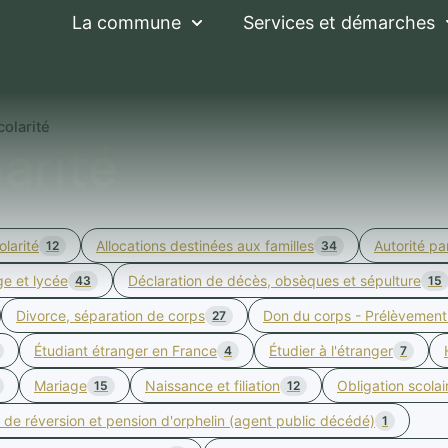
La commune
Services et démarches
colarité
larité
olarité
Allocations destinées aux familles
Autorité pa
12
34
ge et lycée
Déclaration de décès, obsèques et sépulture
43
15
Divorce, séparation de corps
Don du corps - Prélèvement
27
Étudiant étranger en France
Étudier à l'étranger
4
7
Mariage
Naissance et filiation
Obligation scolai
15
12
 de réversion et pension d'orphelin (agent public décédé)
1