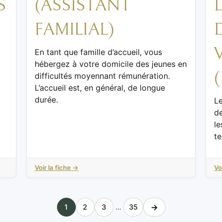
S
(ASSISTANT
FAMILIAL)
En tant que famille d’accueil, vous
hébergez à votre domicile des jeunes en
difficultés moyennant rémunération.
L’accueil est, en général, de longue
durée.
Le
de
le
te
Voir la fiche →
Vo
→
1
2
3
…
35