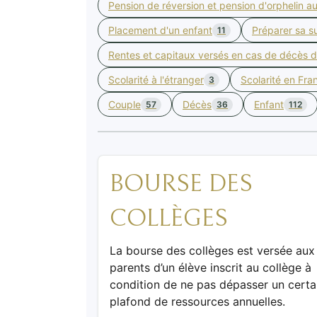
Pension de réversion et pension d'orphelin a
Placement d'un enfant
Préparer sa s
11
Rentes et capitaux versés en cas de décès d
Scolarité à l'étranger
Scolarité en Fra
3
Couple
Décès
Enfant
57
36
112
BOURSE DES
COLLÈGES
La bourse des collèges est versée aux
parents d’un élève inscrit au collège à
condition de ne pas dépasser un certa
plafond de ressources annuelles.