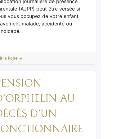
allocation journalière de présence
rentale (AJPP) peut être versée si
ous vous occupez de votre enfant
ravement malade, accidenté ou
andicapé.
ir la fiche →
PENSION
D’ORPHELIN AU
DÉCÈS D’UN
FONCTIONNAIRE