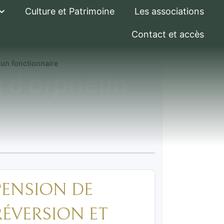
Culture et Patrimoine
Les associations
Contact et accès
'un fonctionnaire
 d'orphelin
PENSION DE
RÉVERSION ET