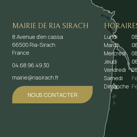
MAIRIE DE RIA SIRACH
HORAIRE
8 Avenue d’en cassa
Lundi
08
66500 Ria-Sirach
Mardi
08
France
Mercredi
08
Jeudi
08
04.68.96.49.30
Vendredi
08
mairie@riasirach.fr
Samedi
F
Dimanche
F
NOUS CONTACTER