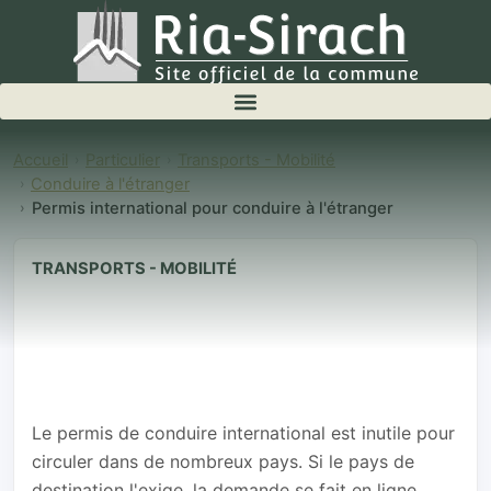
Accueil
Particulier
Transports - Mobilité
Conduire à l'étranger
Permis international pour conduire à l'étranger
TRANSPORTS - MOBILITÉ
Permis
international
pour conduire à
l'étranger
Le permis de conduire international est inutile pour
circuler dans de nombreux pays. Si le pays de
destination l'exige, la demande se fait en ligne.