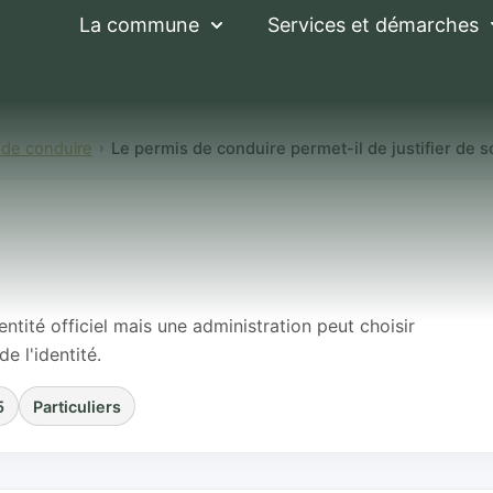
La commune
Services et démarches
 de conduire
Le permis de conduire permet-il de justifier de s
onduire permet-il d
tité officiel mais une administration peut choisir
e l'identité.
5
Particuliers