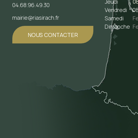
Jeudi
08
04.68.96.49.30
Vendredi
08
mairie@riasirach.fr
Samedi
F
Dimanche
F
NOUS CONTACTER