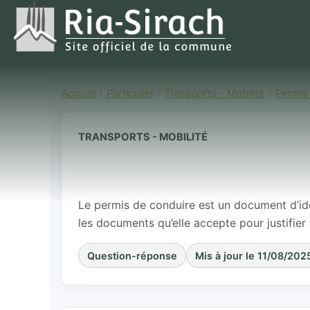
Accueil
Particulier
Transports - Mobilité
Permis
TRANSPORTS - MOBILITÉ
Le permis de c
son identité ?
Le permis de conduire est un document d’iden
les documents qu’elle accepte pour justifier d
Question-réponse
Mis à jour le 11/08/202