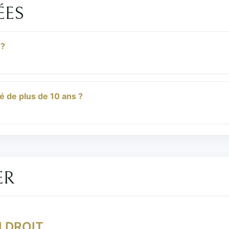
ÉES
 ?
é de plus de 10 ans ?
ER
U DROIT