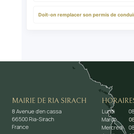
Doit-on remplacer son permis de conduir
MAIRIE DE RIA SIRACH
HORAIRE
8 Avenue d’en cassa
Lundi
08
66500 Ria-Sirach
Mardi
08
France
Mercredi
08