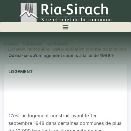
Accueil
Particulier
Logement
Location immobilière : bail d’habitation (contrat de location)
Qu'est-ce qu'un logement soumis à la loi de 1948 ?
LOGEMENT
Qu'est-ce qu'un
logement
soumis à la loi
de 1948 ?
C'est un logement construit avant le 1er
septembre 1948 dans certaines communes de plus
de 10 000 habitants ou à proximité de ces