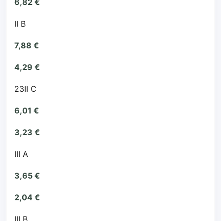
6,82 €
II B
7,88 €
4,29 €
23II C
6,01 €
3,23 €
III A
3,65 €
2,04 €
III B