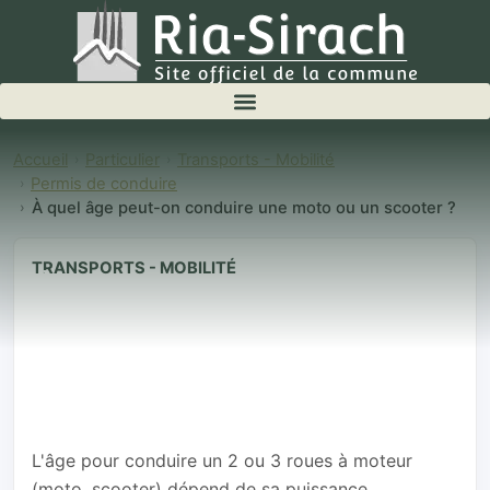
Accueil
Particulier
Transports - Mobilité
Permis de conduire
À quel âge peut-on conduire une moto ou un scooter ?
TRANSPORTS - MOBILITÉ
À quel âge
peut-on
conduire une
moto ou un
scooter ?
L'âge pour conduire un 2 ou 3 roues à moteur
(moto, scooter) dépend de sa puissance.