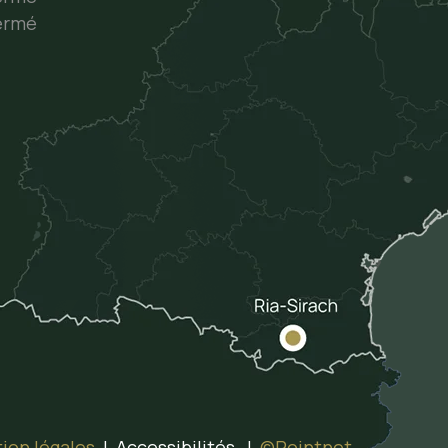
ermé
ion légales
| Accessibilités |
©Pointnet