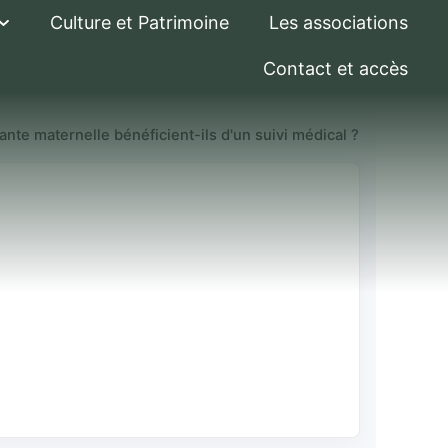
Culture et Patrimoine
Les associations
Contact et accès
ante maternelle bénéficient-ils d'un suivi médical ?
eur ou une
t-ils d'un