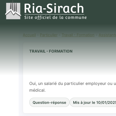
Accueil
Particulier
Travail - Formation
Assistant
TRAVAIL - FORMATION
Un salarié du
assistante mat
suivi médical 
Oui, un salarié du particulier employeur ou u
médical.
Question-réponse
Mis à jour le 10/01/202