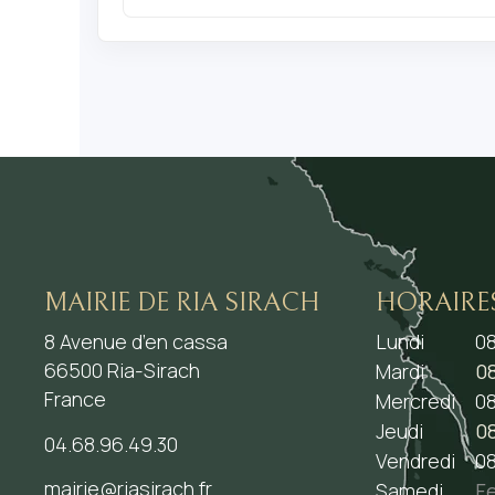
MAIRIE DE RIA SIRACH
HORAIRE
8 Avenue d’en cassa
Lundi
08
66500 Ria-Sirach
Mardi
08
France
Mercredi
08
Jeudi
08
04.68.96.49.30
Vendredi
08
mairie@riasirach.fr
Samedi
F