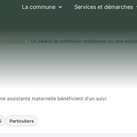
La commune
Services et démarches
e maternelle
Un salarié du particulier employeur ou une assist
 particulier employ
ernelle bénéficien
?
ne assistante maternelle bénéficient d'un suivi
5
Particuliers