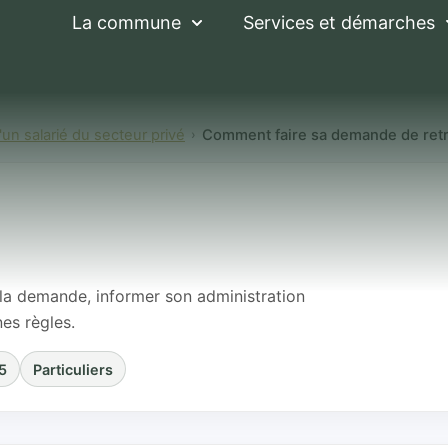
La commune
Services et démarches
'un salarié du secteur privé
Comment faire sa demande de retrai
 sa demande de re
salarié ?
e la demande, informer son administration
nes règles.
5
Particuliers