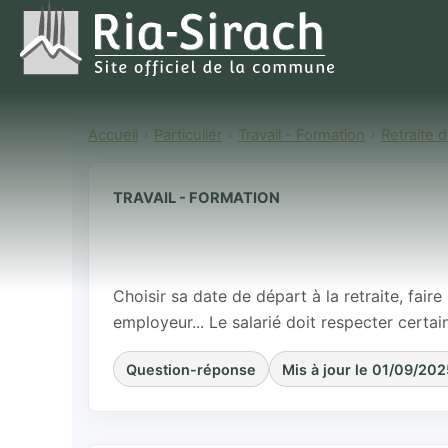
Accueil
Particulier
Travail - Formation
Retraite d
TRAVAIL - FORMATION
Comment faire
lorsqu'on est 
Choisir sa date de départ à la retraite, fair
employeur... Le salarié doit respecter certai
Question-réponse
Mis à jour le 01/09/202