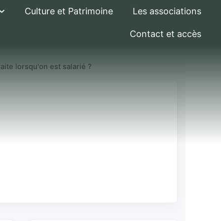
Culture et Patrimoine
Les associations
Contact et accès
te lorsqu'on est salarié ?
traite