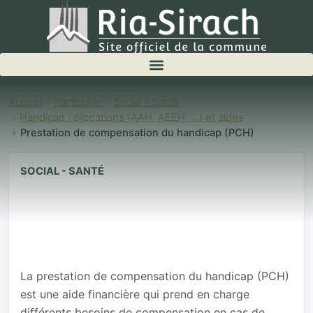
Accueil
Particulier
Social - Santé
Handicap : allocations (AAH, AEEH, ...) et aides
Prestation de compensation du handicap (PCH)
SOCIAL - SANTÉ
Prestation de
compensation
du handicap
(PCH)
La prestation de compensation du handicap (PCH)
est une aide financière qui prend en charge
différents besoins de compensation en cas de