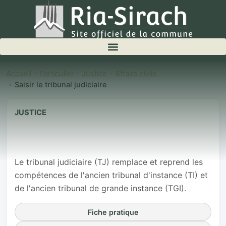
Accueil
Particulier
Justice
Affaire civile
Saisir le tribunal judiciaire
JUSTICE
Saisir le tribunal
judiciaire
Le tribunal judiciaire (TJ) remplace et reprend les
compétences de l'ancien tribunal d'instance (TI) et
de l'ancien tribunal de grande instance (TGI).
Fiche pratique