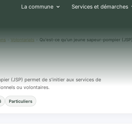
La commune
Services et démarches
ons
Volontariats
Qu'est-ce qu'un jeune sapeur-pompier (JSP
un jeune sapeur-po
pier (JSP) permet de s'initier aux services de
onnels ou volontaires.
6
Particuliers