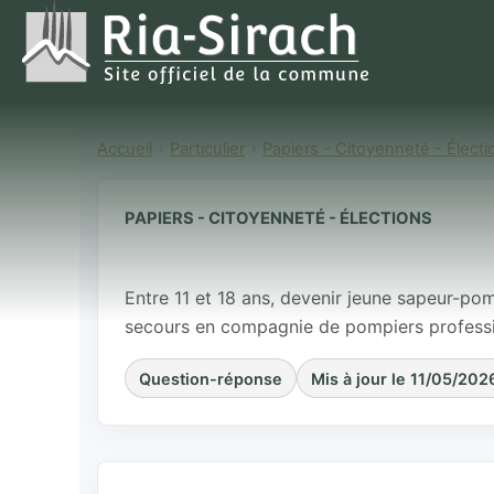
Accueil
Particulier
Papiers - Citoyenneté - Électi
PAPIERS - CITOYENNETÉ - ÉLECTIONS
Qu'est-ce qu'
Entre 11 et 18 ans, devenir jeune sapeur-pom
secours en compagnie de pompiers professi
Question-réponse
Mis à jour le 11/05/202