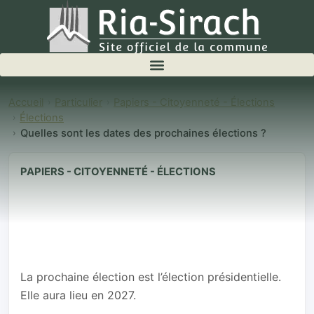
Accueil
Particulier
Papiers - Citoyenneté - Élections
Élections
Quelles sont les dates des prochaines élections ?
PAPIERS - CITOYENNETÉ - ÉLECTIONS
Quelles sont les
dates des
prochaines
élections ?
La prochaine élection est l’élection présidentielle.
Elle aura lieu en 2027.