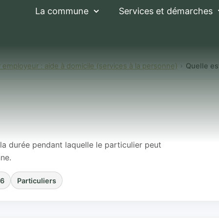
La commune
Services et démarches
er employeur : aide à domicile (services à la personne)
Quelle es
durée de validité d
la durée pendant laquelle le particulier peut
nne.
26
Particuliers