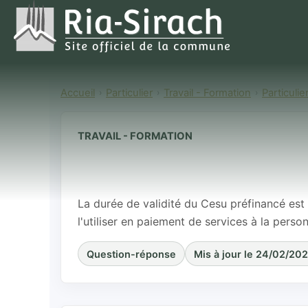
Accueil
Particulier
Travail - Formation
Particuli
TRAVAIL - FORMATION
Quelle est la 
préfinancé ?
La durée de validité du Cesu préfinancé est 
l'utiliser en paiement de services à la perso
Question-réponse
Mis à jour le 24/02/20