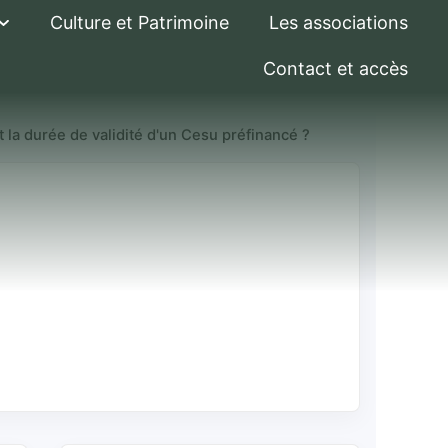
Culture et Patrimoine
Les associations
Contact et accès
t la durée de validité d'un Cesu préfinancé ?
'un Cesu