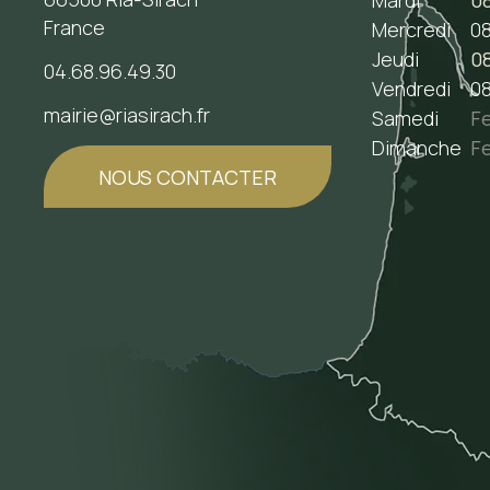
France
Mercredi
08
Jeudi
08
04.68.96.49.30
Vendredi
08
mairie@riasirach.fr
Samedi
F
Dimanche
F
NOUS CONTACTER