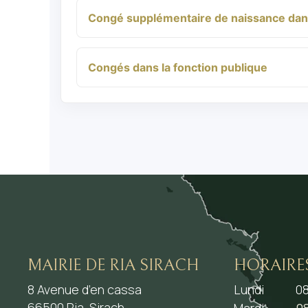
Congé supplémentaire de naissance dans
Congés dans la fonction publique
MAIRIE DE RIA SIRACH
HORAIRE
8 Avenue d’en cassa
Lundi
08
66500 Ria-Sirach
Mardi
08