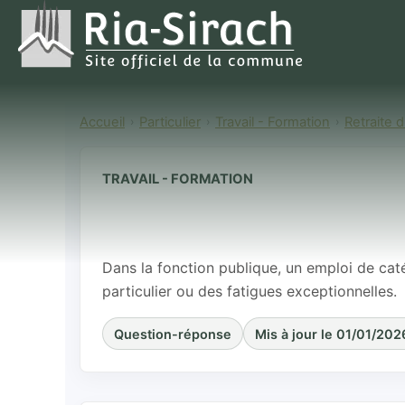
Accueil
Particulier
Travail - Formation
Retraite 
TRAVAIL - FORMATION
Emplois public
sédentaire : q
Dans la fonction publique, un emploi de cat
particulier ou des fatigues exceptionnelles.
Question-réponse
Mis à jour le 01/01/202