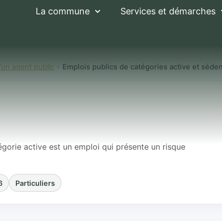
La commune
Services et démarches
d'un agent public
Emplois publics de catégories active et sédent
s de catégories ac
uelle différence ?
égorie active est un emploi qui présente un risque
6
Particuliers