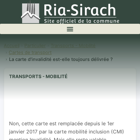
Accueil
Particulier
Transports - Mobilité
Cartes de transport
La carte d'invalidité est-elle toujours délivrée ?
TRANSPORTS - MOBILITÉ
La carte
d'invalidité est-
elle toujours
délivrée ?
Non, cette carte est remplacée depuis le 1er
janvier 2017 par la carte mobilité inclusion (CMI)
mention Invalidité. Mais elle reste valable.