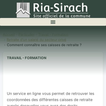
Accueil
Particulier
Travail - Formation
Retraite d'un salarié du secteur privé
Comment connaître ses caisses de retraite ?
TRAVAIL - FORMATION
Comment
connaître ses
caisses de
retraite ?
Un service en ligne vous permet de retrouver les
coordonnées des différentes caisses de retraite
auprès desquelles vous avez des droits.