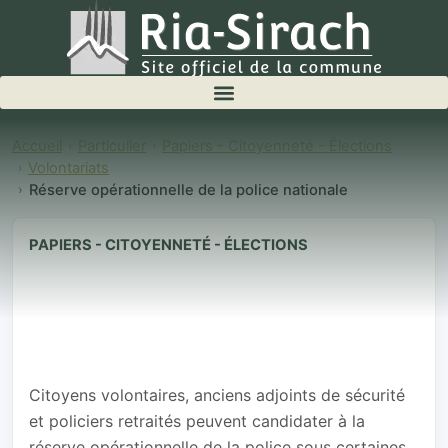
Accueil
Particulier
Papiers - Citoyenneté - Élections
Volontariats
Réserve opérationnelle de la police nationale
PAPIERS - CITOYENNETÉ - ÉLECTIONS
Réserve
opérationnelle
de la police
nationale
Citoyens volontaires, anciens adjoints de sécurité
et policiers retraités peuvent candidater à la
réserve opérationnelle de la police sous certaines