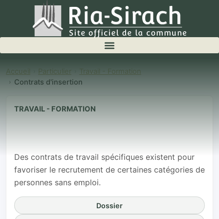
Accueil
Particulier
Travail - Formation
Contrats d'insertion
TRAVAIL - FORMATION
Contrats
d'insertion
Des contrats de travail spécifiques existent pour
favoriser le recrutement de certaines catégories de
personnes sans emploi.
Dossier